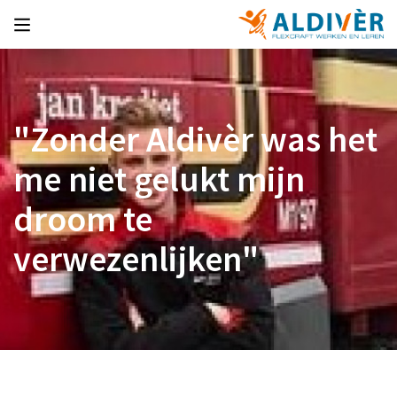
"Zonder Aldivèr was het
me niet gelukt mijn
droom te
verwezenlijken"